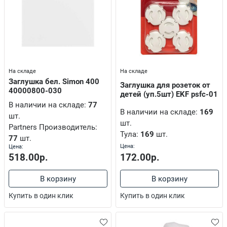
ости
ии
лементы питания
На складе
На складе
Заглушка бел. Simon 400
Заглушка для розеток от
40000800-030
детей (уп.5шт) EKF psfc-01
В наличии на складе:
77
В наличии на складе:
169
шт.
шт.
Partners Производитель:
Тула:
169
шт.
77
шт.
Цена:
Цена:
172.00р.
518.00р.
В корзину
В корзину
Купить в один клик
Купить в один клик