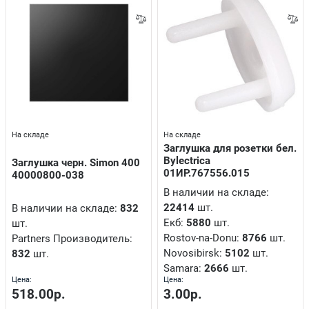
На складе
На складе
Заглушка для розетки бел.
Bylectrica
Заглушка черн. Simon 400
01ИР.767556.015
40000800-038
В наличии на складе:
22414
шт.
В наличии на складе:
832
Екб:
5880
шт.
шт.
Rostov-na-Donu:
8766
шт.
Partners Производитель:
Novosibirsk:
5102
шт.
832
шт.
Samara:
2666
шт.
Цена:
Цена:
518.00р.
3.00р.